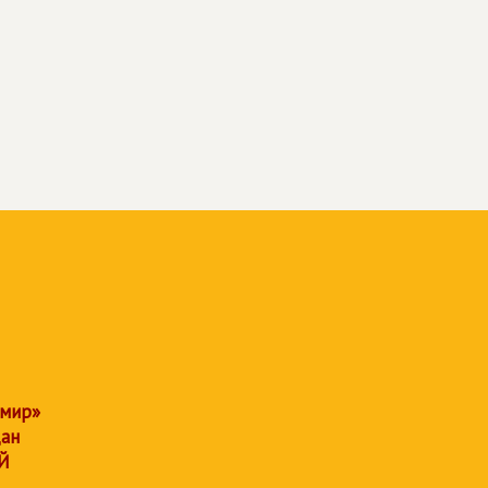
 мир»
дан
Й