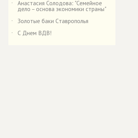
Анастасия Солодова: "Семейное
˙
дело – основа экономики страны"
Золотые баки Cтаврополья
˙
С Днем ВДВ!
˙