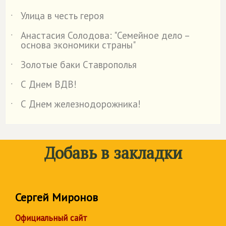
Улица в честь героя
˙
Анастасия Солодова: "Семейное дело –
˙
основа экономики страны"
Золотые баки Cтаврополья
˙
С Днем ВДВ!
˙
С Днем железнодорожника!
˙
Добавь в закладки
Сергей Миронов
Официальный сайт