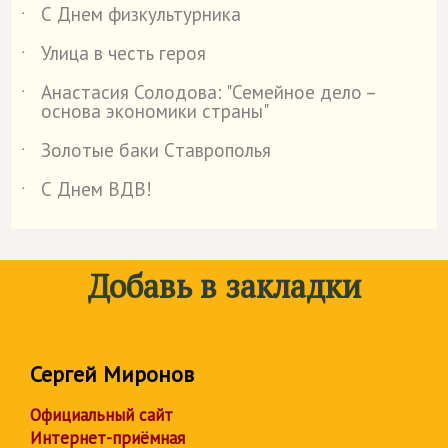
С Днем физкультурника
˙
Улица в честь героя
˙
Анастасия Солодова: "Семейное дело –
˙
основа экономики страны"
Золотые баки Cтаврополья
˙
С Днем ВДВ!
˙
Добавь в закладки
Сергей Миронов
Официальный сайт
Интернет-приёмная