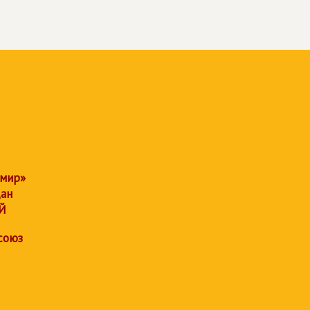
 мир»
дан
Й
союз