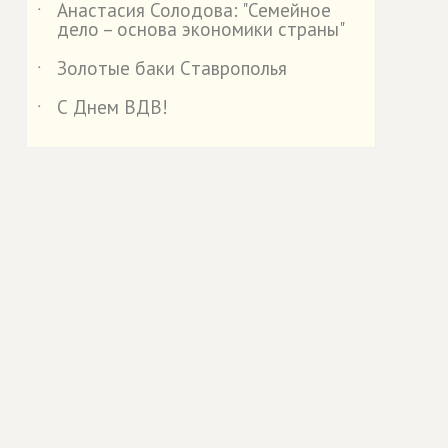
Анастасия Солодова: "Семейное
˙
дело – основа экономики страны"
Золотые баки Cтаврополья
˙
С Днем ВДВ!
˙