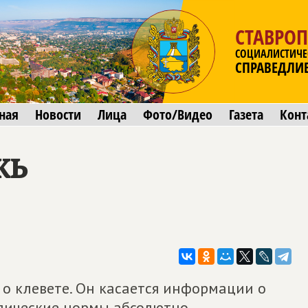
СТАВРО
СОЦИАЛИСТИЧЕ
СПРАВЕДЛИ
ная
Новости
Лица
Фото/Видео
Газета
Конт
жь
 о клевете. Он касается информации о
идические нормы абсолютно