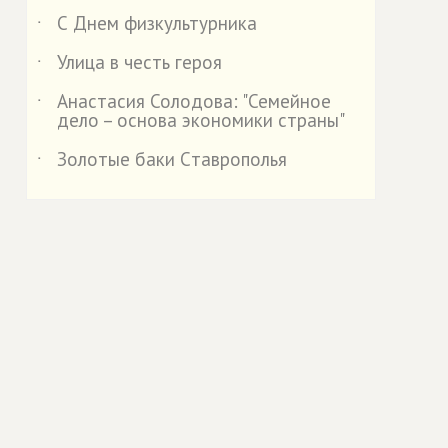
С Днем физкультурника
˙
Улица в честь героя
˙
Анастасия Солодова: "Семейное
˙
дело – основа экономики страны"
Золотые баки Cтаврополья
˙