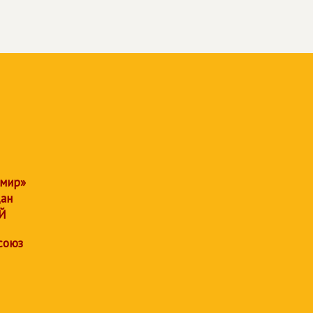
 мир»
дан
Й
союз