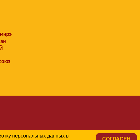
 мир»
дан
Й
союз
аботку персональных данных в
СОГЛАСЕН