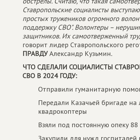
обстрелы. Считаю, что такая самоотве
Ставропольские социалисты выступаю
простых тружеников огромного волон
поддержку СВО". Волонтеры – неруши
защитников. Их самоотверженный тру
говорит лидер Ставропольского рег
ПРАВДУ
Александр Кузьмин.
ЧТО СДЕЛАЛИ СОЦИАЛИСТЫ СТАВР
СВО В 2024 ГОДУ:
Отправили гуманитарную помощ
Передали Казачьей бригаде на 
квадрокоптеры
Взяли под постоянную опеку 88
Закупили для нужд госпиталей