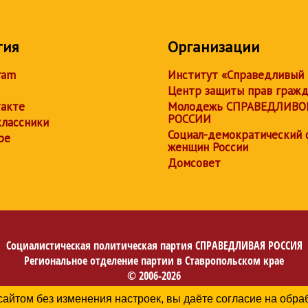
тия
Организации
ram
Институт «Справедливый
Центр защиты прав граж
акте
Молодежь СПРАВЕДЛИВО
РОССИИ
лассники
Социал-демократический 
be
женщин России
Домсовет
Социалистическая политическая партия
СПРАВЕДЛИВАЯ РОССИЯ
Региональное отделение партии в Ставропольском крае
© 2006-2026
Политика в отношении обработки персональных данных
сайтом без изменения настроек, вы даёте согласие на обр