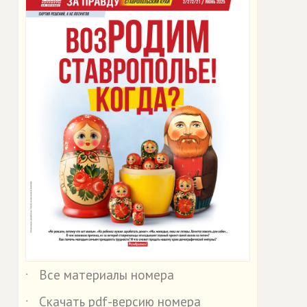
Все материалы номера
˙
Скачать pdf-версию номера
˙