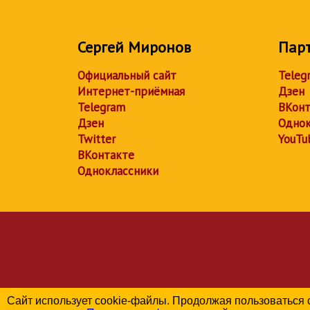
Сергей Миронов
Пар
Официальный сайт
Teleg
Интернет-приёмная
Дзен
Telegram
ВКонт
Дзен
Однок
Twitter
YouTu
ВКонтакте
Одноклассники
Сайт использует cookie-файлы. Продолжая пользоваться 